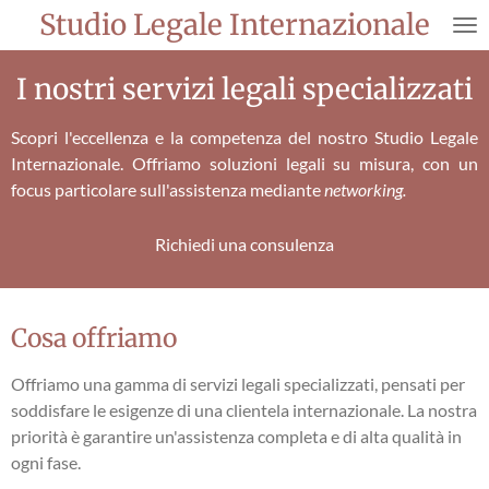
Studio Legale Internazionale
Vai
al
contenuto
I nostri servizi legali specializzati
principale
Scopri l'eccellenza e la competenza del nostro Studio Legale
Internazionale. Offriamo soluzioni legali su misura, con un
focus particolare sull'assistenza mediante
networking.
Richiedi una consulenza
Cosa offriamo
Offriamo una gamma di servizi legali specializzati, pensati per
soddisfare le esigenze di una clientela internazionale. La nostra
priorità è garantire un'assistenza completa e di alta qualità in
ogni fase.